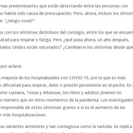
tomas predominantes que están detectando entre las personas con
 habría sido causa de preocupación. Pero, ahora, incluso los sínto
e: “¿tengo covid?”.
os con los síntomas distintivos del contagio, entre los que se encue
ficultad para respirar y fatiga. Pero ¿qué pasa ahora, un año después,
stados Unidos están vacunados? ¿Cambiaron los síntomas desde que
or aclarar.
n mayoría de los hospitalizados con COVID-19, por lo que es más
ificultad para respirar, dolor o presión persistente en el pecho. En 
mo Luisiana, Texas y Arkansas, los niños y adultos jóvenes no
or número que en otros momentos de la pandemia. Los investigado
s responsable de estos síntomas graves o si es el aumento de las
r más hospitalizaciones.
as variantes anteriores y tan contagiosa como la varicela. Se replica