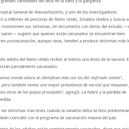
randes cantidades del virus en la nariz y la garganta.
spital General de Massachusetts, y uno de los investigadores
izó a millones de personas de Reino Unido, Estados Unidos y Suecia a
tes monitoreen sus síntomas. Un documento con datos del estudio —
or pares— sugiere que quienes están vacunados se encuentran bien
iones posvacunación, aunque raras, tienden a producir síntomas más 
ción adulta del Reino Unido recibió al menos una dosis de la vacuna. 
s están parcialmente vacunados.
tamos viendo ahora se identifican más con los del resfriado común”
,
e, pero también vemos una mayor prevalencia de narices que moquean 
on otras de las quejas principales”
, agregó. La fiebre y la pérdida de
edida.
 ver síntomas más leves cuando la variante delta se hizo predomina
mbién coincidió con el programa de vacunación masiva del país.
ciento de los adultos están completamente vacunados, dicen que est