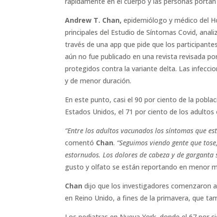
rápidamente en el cuerpo y las personas portan g
Andrew T. Chan,
epidemiólogo y médico del Ho
principales del Estudio de Síntomas Covid, anal
través de una app que pide que los participan
aún no fue publicado en una revista revisada p
protegidos contra la variante delta. Las infecc
y de menor duración.
En este punto, casi el 90 por ciento de la pobla
Estados Unidos, el 71 por ciento de los adulto
“Entre los adultos vacunados los síntomas que es
comentó
Chan
.
“Seguimos viendo gente que tos
estornudos. Los dolores de cabeza y de garganta s
gusto y olfato se están reportando en menor m
Chan
dijo que los investigadores comenzaron a
en Reino Unido, a fines de la primavera, que ta
Los pediatras en Nueva York, donde el 67 por 