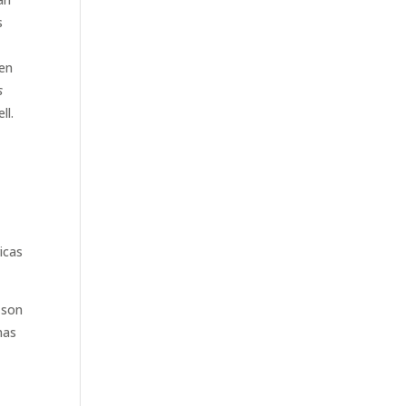
s
den
s
ll.
icas
 son
nas