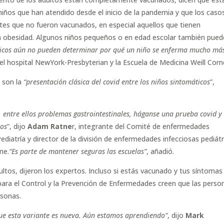
ños que han atendido desde el inicio de la pandemia y que los caso
tes que no fueron vacunados, en especial aquellos que tienen
la obesidad. Algunos niños pequeños o en edad escolar también pue
dicos aún no pueden determinar por qué un niño se enferma mucho má
del hospital NewYork-Presbyterian y la Escuela de Medicina Weill Corne
a son la
“presentación clásica del covid entre los niños sintomáticos
”,
d, entre ellos problemas gastrointestinales, háganse una prueba covid y
vos
”, dijo
Adam Ratne
r, integrante del Comité de enfermedades
diatría y director de la división de enfermedades infecciosas pediátr
ne.
“Es parte de mantener seguras las escuelas”
, añadió.
ltos, dijeron los expertos. Incluso si estás vacunado y tus síntomas
para el Control y la Prevención de Enfermedades creen que las perso
rsonas.
ue esta variante es nueva. Aún estamos aprendiendo”
, dijo
Mark