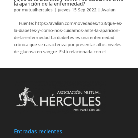
la aparición de la enfermedad?
por
mutualhercules
|
jueves 15 Sep 2022
|
Avalian
Fuente: https://avalian.com/novedades/133/que-es-
la-diabetes-y-como-nos-cuidamos-ante-la-aparicion-
de-la-enfermedad La diabetes es una enfermedad
crónica que se caracteriza por presentar altos niveles
de glucosa en sangre. Está relacionada con el...
Entradas recientes