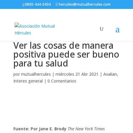
0800-444-0434
hercules@mutualhercules.com
Ver las cosas de manera
positiva puede ser bueno
para tu salud
por
mutualhercules
|
miércoles 21 Abr 2021
|
Avalian
,
Interes general
|
0 Comentarios
Fuente: Por Jane E. Brody
The New York Times