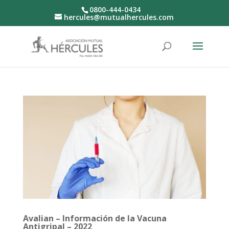
0800-444-0434
hercules@mutualhercules.com
Avalian – Información de la Vacuna
Antigripal – 2022